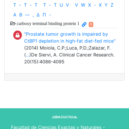
T
-
T
-
T
T
-
T
U
V
V
W
X
-
X
Y
Z
Α
Β
—
,
Δ
Π
-
carboxy terminal binding protein 1
1
"Prostate tumor growth is impaired by
CtBP1 depletion in high-fat diet-fed mice"
(2014) Moiola, C.P.;Luca, P.D.;Zalazar, F.
(
...
)De Siervi, A. Clinical Cancer Research.
20(15):4086-4095
Facultad de Ciencias Exactas y Naturales -