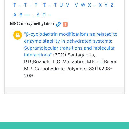
T
-
T
-
T
T
-
T
U
V
V
W
X
-
X
Y
Z
Α
Β
—
,
Δ
Π
-
Carboxymethylation
1
"β-cyclodextrin modifications as related to
enzyme stability in dehydrated systems:
Supramolecular transitions and molecular
interactions"
(2011) Santagapita,
P.R.;Brizuela, L.G.;Mazzobre, M.F. (
...
)Buera,
M.P. Carbohydrate Polymers. 83(1):203-
209