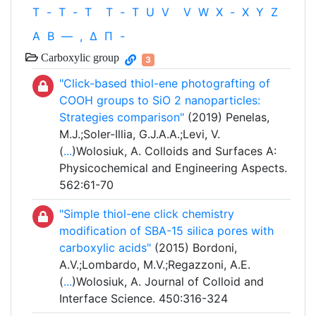
T
-
T
-
T
T
-
T
U
V
V
W
X
-
X
Y
Z
Α
Β
—
,
Δ
Π
-
Carboxylic group
3
"Click-based thiol-ene photografting of
COOH groups to SiO 2 nanoparticles:
Strategies comparison"
(2019) Penelas,
M.J.;Soler-Illia, G.J.A.A.;Levi, V.
(
...
)Wolosiuk, A. Colloids and Surfaces A:
Physicochemical and Engineering Aspects.
562:61-70
"Simple thiol-ene click chemistry
modification of SBA-15 silica pores with
carboxylic acids"
(2015) Bordoni,
A.V.;Lombardo, M.V.;Regazzoni, A.E.
(
...
)Wolosiuk, A. Journal of Colloid and
Interface Science. 450:316-324