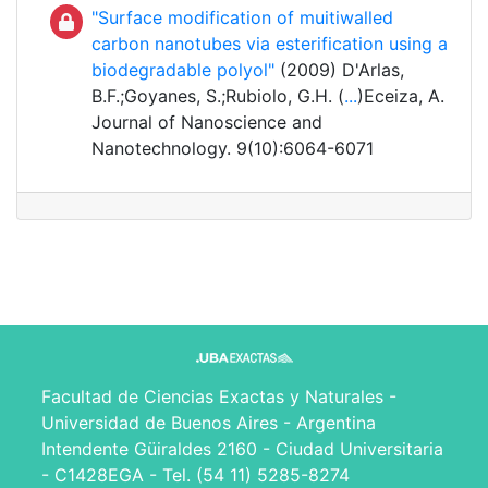
"Surface modification of muitiwalled
carbon nanotubes via esterification using a
biodegradable polyol"
(2009) D'Arlas,
B.F.;Goyanes, S.;Rubiolo, G.H. (
...
)Eceiza, A.
Journal of Nanoscience and
Nanotechnology. 9(10):6064-6071
Facultad de Ciencias Exactas y Naturales -
Universidad de Buenos Aires - Argentina
Intendente Güiraldes 2160 - Ciudad Universitaria
- C1428EGA - Tel. (54 11) 5285-8274