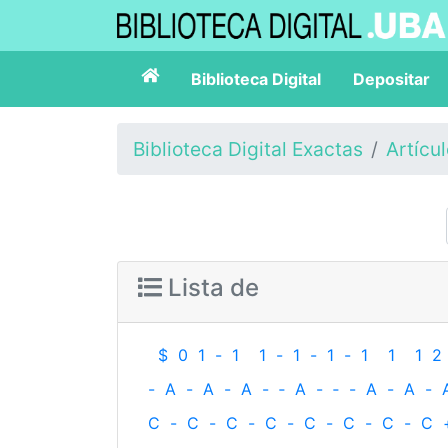
Biblioteca Digital
Depositar
Biblioteca Digital Exactas
Artícu
Lista de
$
0
1
-
1
1
-
1
-
1
-
1
1
1
2
-
A
-
A
-
A
-
‐
A
-
‐
-
A
-
A
-
C
-
C
-
C
-
C
-
C
-
C
-
C
-
C