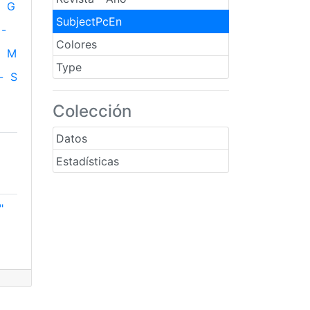
G
SubjectPcEn
-
Colores
M
Type
-
S
Colección
Datos
Estadísticas
"