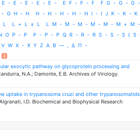
E
-
E
-
E
-
E
-
E
-
E
F
-
F
-
F
F
G
-
G
-
G
-
-
G
H
‐
H
H
-
H
-
H
-
H
-
H
I
-
I
J
K
-
K
-
K
L
L
+
L
±
L
L
M
-
M
-
M
-
M
-
M
-
M
+
M
-
N
O
P
-
P
P
-
P
-
P
Q
R
-
R
-
R
S
-
S
-
S
{
S
V
W
X
-
X
Y
Z
Α
Β
—
,
Δ
Π
-
2
cellular exocytic pathway on glycoprotein processing and
andurra, N.A.; Damonte, E.B. Archives of Virology.
cine uptake in trypanosoma cruzi and other trypanosomatids
 Algranati, I.D. Biochemical and Biophysical Research