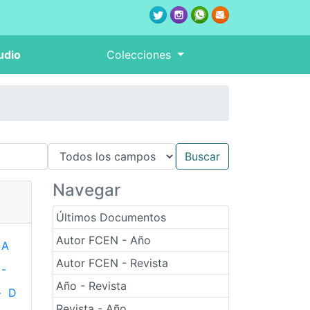
udio
Colecciones
Navegar
Últimos Documentos
Autor FCEN - Año
A
Autor FCEN - Revista
-
Año - Revista
-
D
Revista - Año