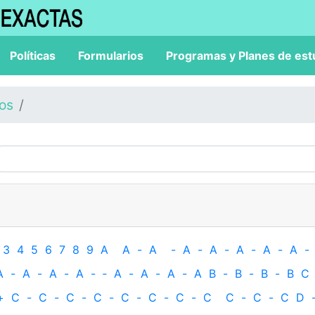
Políticas
Formularios
Programas y Planes de est
los
3
4
5
6
7
8
9
A
A
-
A
-
A
-
A
-
A
-
A
-
A
-
A
-
A
-
A
-
A
-
‐
A
-
A
-
A
-
A
B
-
B
-
B
-
B
C
+
C
-
C
-
C
-
C
-
C
-
C
-
C
-
C
C
-
C
-
C
D