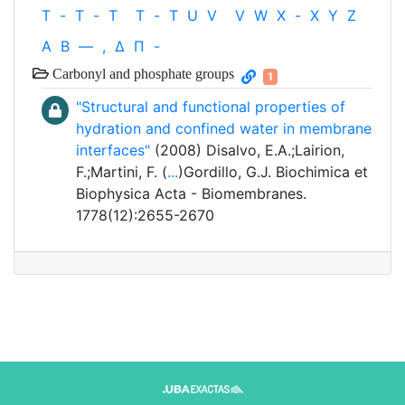
T
-
T
-
T
T
-
T
U
V
V
W
X
-
X
Y
Z
Α
Β
—
,
Δ
Π
-
Carbonyl and phosphate groups
1
"Structural and functional properties of
hydration and confined water in membrane
interfaces"
(2008) Disalvo, E.A.;Lairion,
F.;Martini, F. (
...
)Gordillo, G.J. Biochimica et
Biophysica Acta - Biomembranes.
1778(12):2655-2670