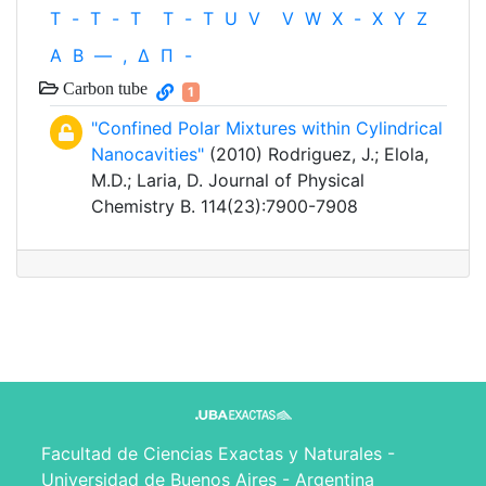
T
-
T
-
T
T
-
T
U
V
V
W
X
-
X
Y
Z
Α
Β
—
,
Δ
Π
-
Carbon tube
1
"Confined Polar Mixtures within Cylindrical
Nanocavities"
(2010) Rodriguez, J.; Elola,
M.D.; Laria, D. Journal of Physical
Chemistry B. 114(23):7900-7908
Facultad de Ciencias Exactas y Naturales -
Universidad de Buenos Aires - Argentina