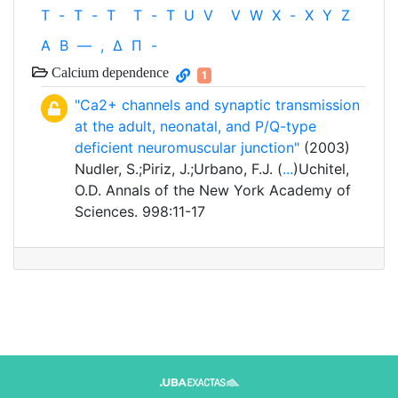
T
-
T
-
T
T
-
T
U
V
V
W
X
-
X
Y
Z
Α
Β
—
,
Δ
Π
-
Calcium dependence
1
"Ca2+ channels and synaptic transmission
at the adult, neonatal, and P/Q-type
deficient neuromuscular junction"
(2003)
Nudler, S.;Piriz, J.;Urbano, F.J. (
...
)Uchitel,
O.D. Annals of the New York Academy of
Sciences. 998:11-17