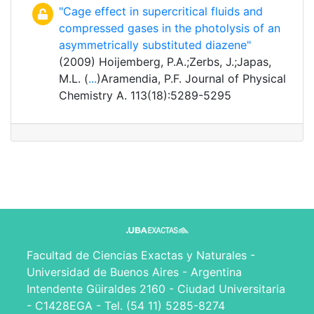
"Cage effect in supercritical fluids and
compressed gases in the photolysis of an
asymmetrically substituted diazene"
(2009) Hoijemberg, P.A.;Zerbs, J.;Japas,
M.L. (
...
)Aramendia, P.F. Journal of Physical
Chemistry A. 113(18):5289-5295
Facultad de Ciencias Exactas y Naturales -
Universidad de Buenos Aires - Argentina
Intendente Güiraldes 2160 - Ciudad Universitaria
- C1428EGA - Tel. (54 11) 5285-8274