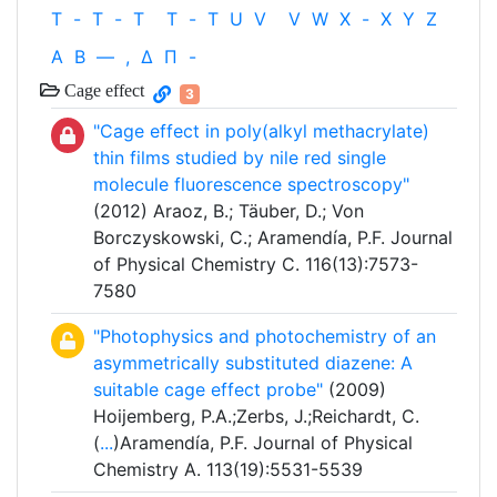
T
-
T
-
T
T
-
T
U
V
V
W
X
-
X
Y
Z
Α
Β
—
,
Δ
Π
-
Cage effect
3
"Cage effect in poly(alkyl methacrylate)
thin films studied by nile red single
molecule fluorescence spectroscopy"
(2012) Araoz, B.; Täuber, D.; Von
Borczyskowski, C.; Aramendía, P.F. Journal
of Physical Chemistry C. 116(13):7573-
7580
"Photophysics and photochemistry of an
asymmetrically substituted diazene: A
suitable cage effect probe"
(2009)
Hoijemberg, P.A.;Zerbs, J.;Reichardt, C.
(
...
)Aramendía, P.F. Journal of Physical
Chemistry A. 113(19):5531-5539