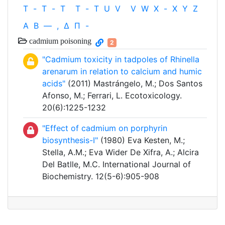
T
-
T
-
T
T
-
T
U
V
V
W
X
-
X
Y
Z
Α
Β
—
,
Δ
Π
-
cadmium poisoning
2
"Cadmium toxicity in tadpoles of Rhinella
arenarum in relation to calcium and humic
acids"
(2011) Mastrángelo, M.; Dos Santos
Afonso, M.; Ferrari, L. Ecotoxicology.
20(6):1225-1232
"Effect of cadmium on porphyrin
biosynthesis-I"
(1980) Eva Kesten, M.;
Stella, A.M.; Eva Wider De Xifra, A.; Alcira
Del Batlle, M.C. International Journal of
Biochemistry. 12(5-6):905-908