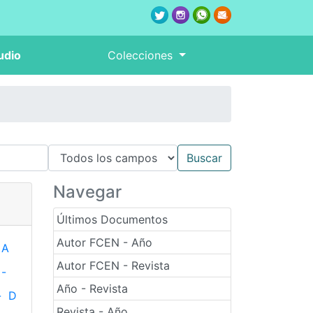
udio
Colecciones
Navegar
Últimos Documentos
Autor FCEN - Año
A
Autor FCEN - Revista
-
Año - Revista
-
D
Revista - Año