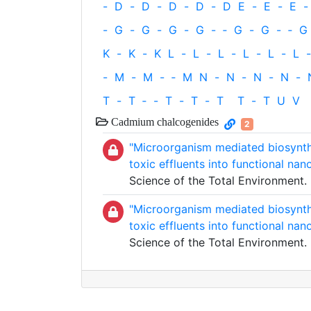
-
D
-
D
-
D
-
D
-
D
E
-
E
-
E
-
-
G
-
G
-
G
-
G
-
‐
G
-
G
-
‐
G
K
-
K
-
K
L
-
L
-
L
-
L
-
L
-
L
-
-
M
-
M
-
‐
M
N
-
N
-
N
-
N
-
T
-
T
‐
-
T
-
T
-
T
T
-
T
U
V
Cadmium chalcogenides
2
"Microorganism mediated biosynthe
toxic effluents into functional nan
Science of the Total Environment
"Microorganism mediated biosynthe
toxic effluents into functional nan
Science of the Total Environment