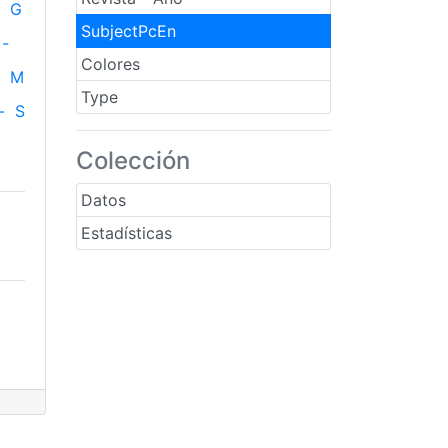
G
SubjectPcEn
-
Colores
M
Type
-
S
Colección
Datos
Estadísticas