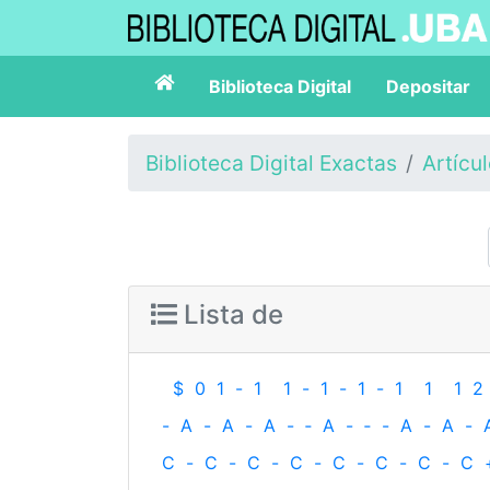
Biblioteca Digital
Depositar
Biblioteca Digital Exactas
Artícu
Lista de
$
0
1
-
1
1
-
1
-
1
-
1
1
1
2
-
A
-
A
-
A
-
‐
A
-
‐
-
A
-
A
-
C
-
C
-
C
-
C
-
C
-
C
-
C
-
C