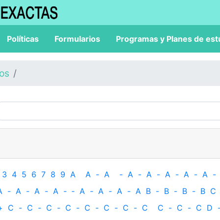
Políticas
Formularios
Programas y Planes de est
los
3
4
5
6
7
8
9
A
A
-
A
-
A
-
A
-
A
-
A
-
A
-
A
-
A
-
A
-
A
-
‐
A
-
A
-
A
-
A
B
-
B
-
B
-
B
C
+
C
-
C
-
C
-
C
-
C
-
C
-
C
-
C
C
-
C
-
C
D