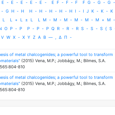
E
-
E
-
E
-
E
-
E
-
E
F
-
F
-
F
F
G
-
G
-
G
-
-
G
H
‐
H
H
-
H
-
H
-
H
-
H
I
-
I
J
K
-
K
-
K
L
L
+
L
±
L
L
M
-
M
-
M
-
M
-
M
-
M
+
M
-
N
O
P
-
P
P
-
P
-
P
Q
R
-
R
-
R
S
-
S
-
S
{
S
V
W
X
-
X
Y
Z
Α
Β
—
,
Δ
Π
-
sis of metal chalcogenides; a powerful tool to transform
omaterials"
(2015) Vena, M.P.; Jobbágy, M.; Bilmes, S.A.
. 565:804-810
sis of metal chalcogenides; a powerful tool to transform
omaterials"
(2015) Vena, M.P.; Jobbágy, M.; Bilmes, S.A.
. 565:804-810