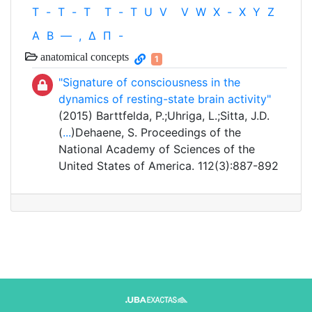
T
-
T
-
T
T
-
T
U
V
V
W
X
-
X
Y
Z
Α
Β
—
,
Δ
Π
-
anatomical concepts
1
"Signature of consciousness in the
dynamics of resting-state brain activity"
(2015) Barttfelda, P.;Uhriga, L.;Sitta, J.D.
(
...
)Dehaene, S. Proceedings of the
National Academy of Sciences of the
United States of America. 112(3):887-892