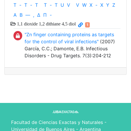
T
-
T
-
T
T
-
T
U
V
V
W
X
-
X
Y
Z
Α
Β
—
,
Δ
Π
-
1,1 dioxide 1,2 dithiane 4,5 diol
1
"Zn finger containing proteins as targets
for the control of viral infections"
(2007)
García, C.C.; Damonte, E.B. Infectious
Disorders - Drug Targets. 7(3):204-212
Facultad de Ciencias Exactas y Naturales -
Universidad de Buenos Aires - Argentina