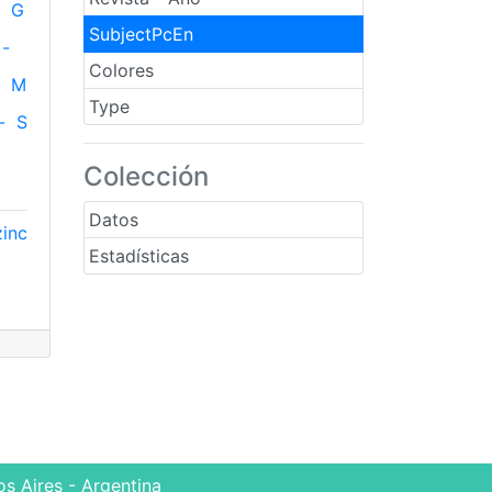
G
SubjectPcEn
-
Colores
M
Type
-
S
Colección
Datos
zinc
Estadísticas
s Aires - Argentina