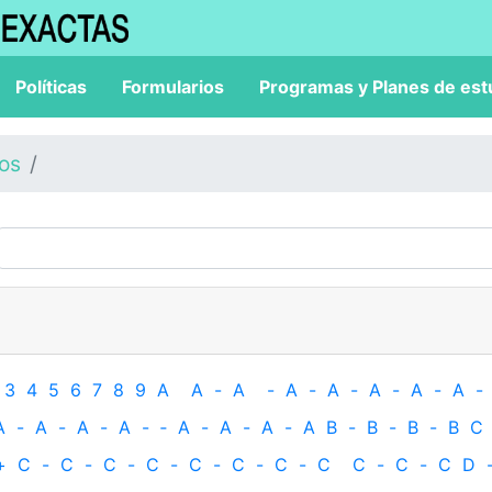
Políticas
Formularios
Programas y Planes de est
los
3
4
5
6
7
8
9
A
A
-
A
-
A
-
A
-
A
-
A
-
A
-
A
-
A
-
A
-
A
-
‐
A
-
A
-
A
-
A
B
-
B
-
B
-
B
C
+
C
-
C
-
C
-
C
-
C
-
C
-
C
-
C
C
-
C
-
C
D