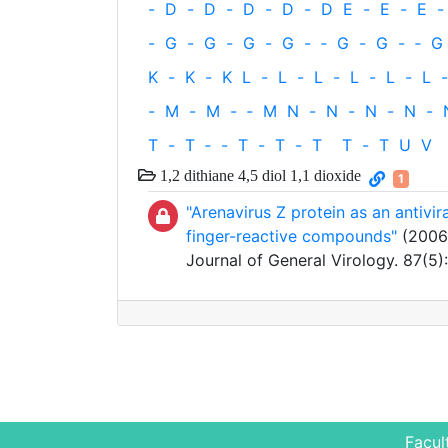
-
D
-
D
-
D
-
D
-
D
E
-
E
-
E
-
-
G
-
G
-
G
-
G
-
‐
G
-
G
-
‐
G
K
-
K
-
K
L
-
L
-
L
-
L
-
L
-
L
-
-
M
-
M
-
‐
M
N
-
N
-
N
-
N
-
T
-
T
‐
-
T
-
T
-
T
T
-
T
U
V
1,2 dithiane 4,5 diol 1,1 dioxide
1
"Arenavirus Z protein as an antivir
finger-reactive compounds"
(2006) 
Journal of General Virology. 87(5)
Facul