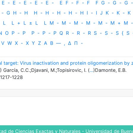
E
-
E
-
E
-
E
-
E
-
E
F
-
F
-
F
F
G
-
G
-
G
-
-
G
H
‐
H
H
-
H
-
H
-
H
-
H
I
-
I
J
K
-
K
-
K
L
L
+
L
±
L
L
M
-
M
-
M
-
M
-
M
-
M
+
M
-
N
O
P
-
P
P
-
P
-
P
Q
R
-
R
-
R
S
-
S
-
S
{
S
V
W
X
-
X
Y
Z
Α
Β
—
,
Δ
Π
-
al target: Virus inactivation and protein oligomerization by 
García, C.C.;Djavani, M.;Topisirovic, I. (
...
)Damonte, E.B.
:1217-1228
tad de Ciencias Exactas y Naturales - Universidad de Bueno