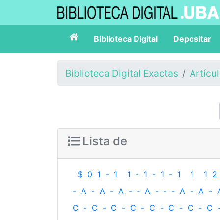
Biblioteca Digital
Depositar
Biblioteca Digital Exactas
Artícu
Lista de
$
0
1
-
1
1
-
1
-
1
-
1
1
1
2
-
A
-
A
-
A
-
‐
A
-
‐
-
A
-
A
-
C
-
C
-
C
-
C
-
C
-
C
-
C
-
C