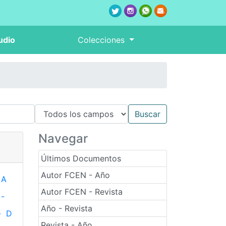
udio
Colecciones
Navegar
Últimos Documentos
Autor FCEN - Año
A
Autor FCEN - Revista
-
Año - Revista
-
D
Revista - Año