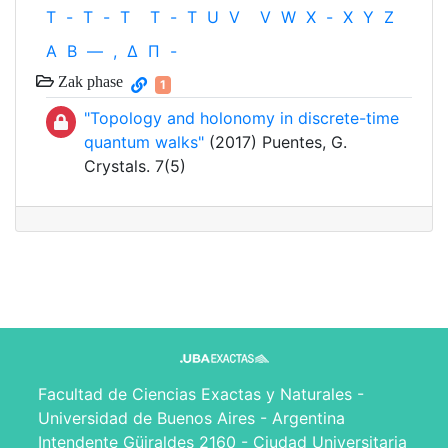
T
-
T
-
T
T
-
T
U
V
V
W
X
-
X
Y
Z
Α
Β
—
,
Δ
Π
-
Zak phase
1
"Topology and holonomy in discrete-time
quantum walks"
(2017) Puentes, G.
Crystals. 7(5)
Facultad de Ciencias Exactas y Naturales -
Universidad de Buenos Aires - Argentina
Intendente Güiraldes 2160 - Ciudad Universitaria