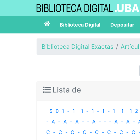
Biblioteca Digital
Depositar
Biblioteca Digital Exactas
Artícu
Lista de
$
0
1
-
1
1
-
1
-
1
-
1
1
1
2
-
A
-
A
-
A
-
‐
A
-
‐
-
A
-
A
-
C
-
C
-
C
-
C
-
C
-
C
-
C
-
C