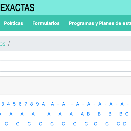
Políticas
Formularios
Programas y Planes de est
los
3
4
5
6
7
8
9
A
A
-
A
-
A
-
A
-
A
-
A
-
A
-
A
-
A
-
A
-
A
-
‐
A
-
A
-
A
-
A
B
-
B
-
B
-
B
C
+
C
-
C
-
C
-
C
-
C
-
C
-
C
-
C
C
-
C
-
C
D