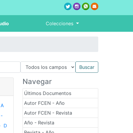
udio
Colecciones
Navegar
Últimos Documentos
Autor FCEN - Año
A
Autor FCEN - Revista
-
Año - Revista
-
D
Revista - Año