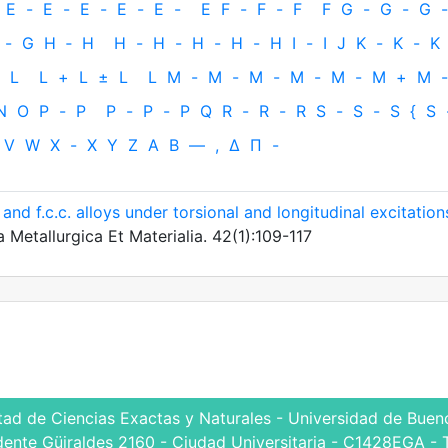
E
-
E
-
E
-
E
-
E
-
E
F
-
F
-
F
F
G
-
G
-
G
-
-
G
H
‐
H
H
-
H
-
H
-
H
-
H
I
-
I
J
K
-
K
-
K
L
L
+
L
±
L
L
M
-
M
-
M
-
M
-
M
-
M
+
M
-
N
O
P
-
P
P
-
P
-
P
Q
R
-
R
-
R
S
-
S
-
S
{
S
V
W
X
-
X
Y
Z
Α
Β
—
,
Δ
Π
-
 and f.c.c. alloys under torsional and longitudinal excitation
 Metallurgica Et Materialia. 42(1):109-117
tad de Ciencias Exactas y Naturales - Universidad de Bueno
dente Güiraldes 2160 - Ciudad Universitaria - C1428EGA - 