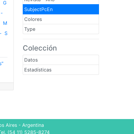
G
SubjectPcEn
-
Colores
M
Type
-
S
Colección
Datos
s"
Estadísticas
s Aires - Argentina
Tel. (54 11) 5285-8274