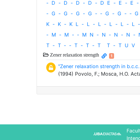
-
D
-
D
-
D
-
D
-
D
E
-
E
-
E
-
-
G
-
G
-
G
-
G
-
‐
G
-
G
-
‐
G
K
-
K
-
K
L
-
L
-
L
-
L
-
L
-
L
-
-
M
-
M
-
‐
M
N
-
N
-
N
-
N
-
T
-
T
‐
-
T
-
T
-
T
T
-
T
U
V
Zener relaxation strength
1
"Zener relaxation strength in b.c.c.
(1994) Povolo, F.; Mosca, H.O. Acta
Facul
Inten