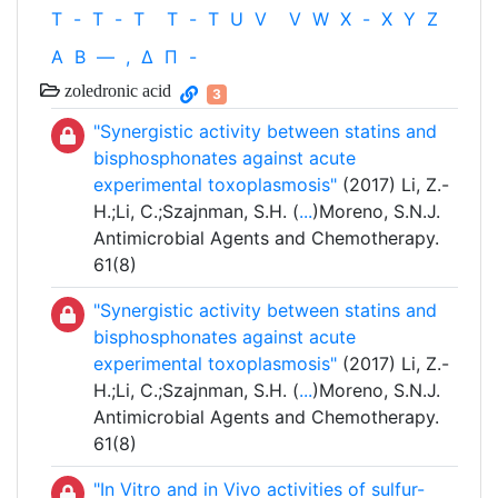
T
-
T
-
T
T
-
T
U
V
V
W
X
-
X
Y
Z
Α
Β
—
,
Δ
Π
-
zoledronic acid
3
"Synergistic activity between statins and
bisphosphonates against acute
experimental toxoplasmosis"
(2017) Li, Z.-
H.;Li, C.;Szajnman, S.H. (
...
)Moreno, S.N.J.
Antimicrobial Agents and Chemotherapy.
61(8)
"Synergistic activity between statins and
bisphosphonates against acute
experimental toxoplasmosis"
(2017) Li, Z.-
H.;Li, C.;Szajnman, S.H. (
...
)Moreno, S.N.J.
Antimicrobial Agents and Chemotherapy.
61(8)
"In Vitro and in Vivo activities of sulfur-