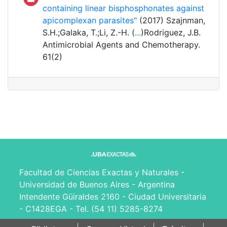
containing linear bisphosphonates against
apicomplexan parasites"
(2017) Szajnman,
S.H.;Galaka, T.;Li, Z.-H. (
...
)Rodriguez, J.B.
Antimicrobial Agents and Chemotherapy.
61(2)
Facultad de Ciencias Exactas y Naturales -
Universidad de Buenos Aires - Argentina
Intendente Güiraldes 2160 - Ciudad Universitaria
- C1428EGA - Tel. (54 11) 5285-8274