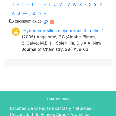
T
-
T
-
T
T
-
T
U
V
V
W
X
-
X
Y
Z
Α
Β
—
,
Δ
Π
-
zirconium oxide
1
"Hybrid non-silica mesoporous thin films"
(2005) Angelomé, P.C.;Aldabe-Bilmes,
S.;Calvo, M.E. (
...
)Soler-Illia, G.J.A.A. New
Journal of Chemistry. 29(1):59-63
Facultad de Ciencias Exactas y Naturales -
Universidad de Buenos Aires - Argentina