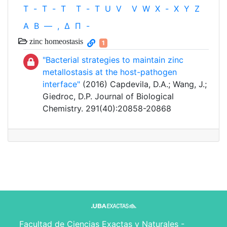
T
-
T
-
T
T
-
T
U
V
V
W
X
-
X
Y
Z
Α
Β
—
,
Δ
Π
-
zinc homeostasis
1
"Bacterial strategies to maintain zinc
metallostasis at the host-pathogen
interface"
(2016) Capdevila, D.A.; Wang, J.;
Giedroc, D.P. Journal of Biological
Chemistry. 291(40):20858-20868
Facultad de Ciencias Exactas y Naturales -