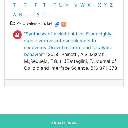
T
-
T
-
T
T
-
T
U
V
V
W
X
-
X
Y
Z
Α
Β
—
,
Δ
Π
-
Zero-valence nickel
1
"Synthesis of nickel entities: From highly
stable zerovalent nanoclusters to
nanowires. Growth control and catalytic
behavior"
(2018) Peinetti, A.S.;Mizrahi,
M.;Requejo, F.G. (
...
)Battaglini, F. Journal of
Colloid and Interface Science. 516:371-378