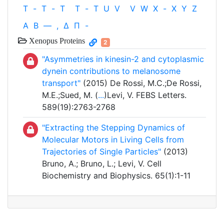
T
-
T
-
T
T
-
T
U
V
V
W
X
-
X
Y
Z
Α
Β
—
,
Δ
Π
-
Xenopus Proteins
2
"Asymmetries in kinesin-2 and cytoplasmic
dynein contributions to melanosome
transport"
(2015) De Rossi, M.C.;De Rossi,
M.E.;Sued, M. (
...
)Levi, V. FEBS Letters.
589(19):2763-2768
"Extracting the Stepping Dynamics of
Molecular Motors in Living Cells from
Trajectories of Single Particles"
(2013)
Bruno, A.; Bruno, L.; Levi, V. Cell
Biochemistry and Biophysics. 65(1):1-11