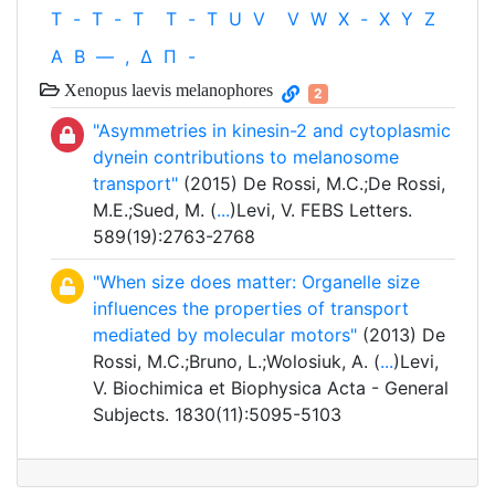
T
-
T
-
T
T
-
T
U
V
V
W
X
-
X
Y
Z
Α
Β
—
,
Δ
Π
-
Xenopus laevis melanophores
2
"Asymmetries in kinesin-2 and cytoplasmic
dynein contributions to melanosome
transport"
(2015) De Rossi, M.C.;De Rossi,
M.E.;Sued, M. (
...
)Levi, V. FEBS Letters.
589(19):2763-2768
"When size does matter: Organelle size
influences the properties of transport
mediated by molecular motors"
(2013) De
Rossi, M.C.;Bruno, L.;Wolosiuk, A. (
...
)Levi,
V. Biochimica et Biophysica Acta - General
Subjects. 1830(11):5095-5103