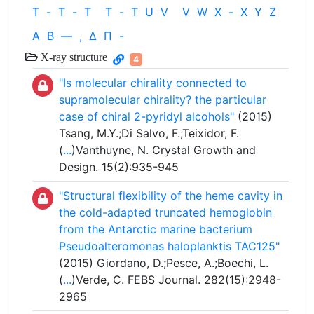
T
-
T
-
T
T
-
T
U
V
V
W
X
-
X
Y
Z
Α
Β
—
,
Δ
Π
-
X-ray structure
4
"Is molecular chirality connected to
supramolecular chirality? the particular
case of chiral 2-pyridyl alcohols"
(2015)
Tsang, M.Y.;Di Salvo, F.;Teixidor, F.
(
...
)Vanthuyne, N. Crystal Growth and
Design. 15(2):935-945
"Structural flexibility of the heme cavity in
the cold-adapted truncated hemoglobin
from the Antarctic marine bacterium
Pseudoalteromonas haloplanktis TAC125"
(2015) Giordano, D.;Pesce, A.;Boechi, L.
(
...
)Verde, C. FEBS Journal. 282(15):2948-
2965