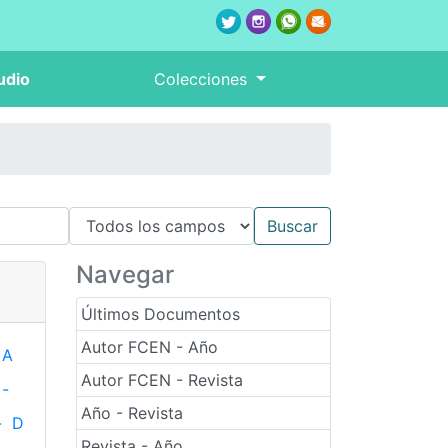
udio
Colecciones
Navegar
Últimos Documentos
Autor FCEN - Año
A
Autor FCEN - Revista
-
Año - Revista
-
D
Revista - Año