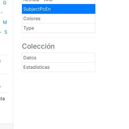
G
SubjectPcEn
-
Colores
M
Type
-
S
Colección
Datos
)
Estadísticas
9
ata