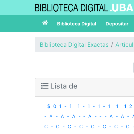
Biblioteca Digital
Depositar
Biblioteca Digital Exactas
Artícu
Lista de
$
0
1
-
1
1
-
1
-
1
-
1
1
1
2
-
A
-
A
-
A
-
‐
A
-
‐
-
A
-
A
-
C
-
C
-
C
-
C
-
C
-
C
-
C
-
C