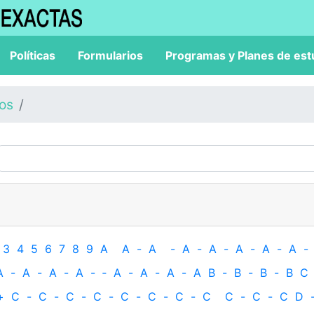
Políticas
Formularios
Programas y Planes de est
los
3
4
5
6
7
8
9
A
A
-
A
-
A
-
A
-
A
-
A
-
A
-
A
-
A
-
A
-
A
-
‐
A
-
A
-
A
-
A
B
-
B
-
B
-
B
C
+
C
-
C
-
C
-
C
-
C
-
C
-
C
-
C
C
-
C
-
C
D