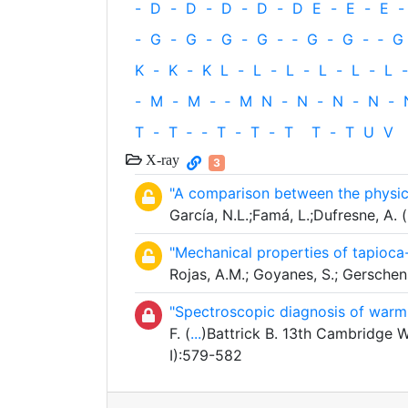
-
D
-
D
-
D
-
D
-
D
E
-
E
-
E
-
-
G
-
G
-
G
-
G
-
‐
G
-
G
-
‐
G
K
-
K
-
K
L
-
L
-
L
-
L
-
L
-
L
-
-
M
-
M
-
‐
M
N
-
N
-
N
-
N
-
T
-
T
‐
-
T
-
T
-
T
T
-
T
U
V
X-ray
3
"A comparison between the physico
García, N.L.;Famá, L.;Dufresne, A. (
"Mechanical properties of tapioca-
Rojas, A.M.; Goyanes, S.; Gersche
"Spectroscopic diagnosis of war
F. (
...
)Battrick B. 13th Cambridge 
I):579-582