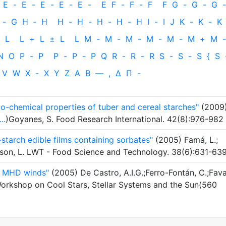
E
-
E
-
E
-
E
-
E
-
E
F
-
F
-
F
F
G
-
G
-
G
-
-
G
H
‐
H
H
-
H
-
H
-
H
-
H
I
-
I
J
K
-
K
-
K
L
L
+
L
±
L
L
M
-
M
-
M
-
M
-
M
-
M
+
M
-
N
O
P
-
P
P
-
P
-
P
Q
R
-
R
-
R
S
-
S
-
S
{
S
V
W
X
-
X
Y
Z
Α
Β
—
,
Δ
Π
-
-chemical properties of tuber and cereal starches"
(2009
...
)Goyanes, S. Food Research International. 42(8):976-982
starch edible films containing sorbates"
(2005) Famá, L.;
nson, L. LWT - Food Science and Technology. 38(6):631-63
m MHD winds"
(2005) De Castro, A.I.G.;Ferro-Fontán, C.;Fav
Workshop on Cool Stars, Stellar Systems and the Sun(560