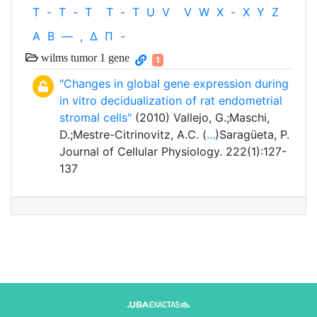
T
-
T
-
T
T
-
T
U
V
V
W
X
-
X
Y
Z
Α
Β
—
,
Δ
Π
-
wilms tumor 1 gene
1
"Changes in global gene expression during
in vitro decidualization of rat endometrial
stromal cells"
(2010) Vallejo, G.;Maschi,
D.;Mestre-Citrinovitz, A.C. (
...
)Saragüeta, P.
Journal of Cellular Physiology. 222(1):127-
137