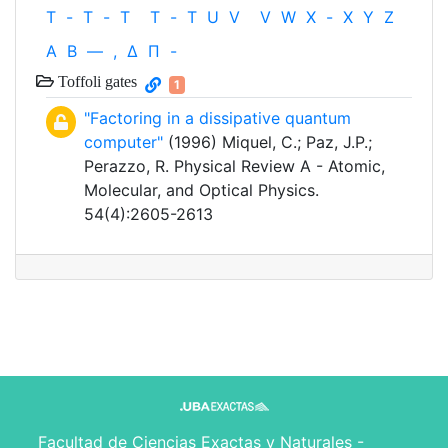
T
-
T
-
T
T
-
T
U
V
V
W
X
-
X
Y
Z
Α
Β
—
,
Δ
Π
-
Toffoli gates
1
"Factoring in a dissipative quantum
computer"
(1996) Miquel, C.; Paz, J.P.;
Perazzo, R. Physical Review A - Atomic,
Molecular, and Optical Physics.
54(4):2605-2613
Facultad de Ciencias Exactas y Naturales -