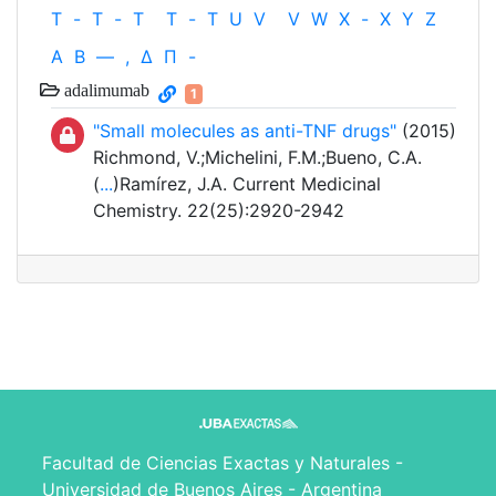
T
-
T
-
T
T
-
T
U
V
V
W
X
-
X
Y
Z
Α
Β
—
,
Δ
Π
-
adalimumab
1
"Small molecules as anti-TNF drugs"
(2015)
Richmond, V.;Michelini, F.M.;Bueno, C.A.
(
...
)Ramírez, J.A. Current Medicinal
Chemistry. 22(25):2920-2942
Facultad de Ciencias Exactas y Naturales -
Universidad de Buenos Aires - Argentina