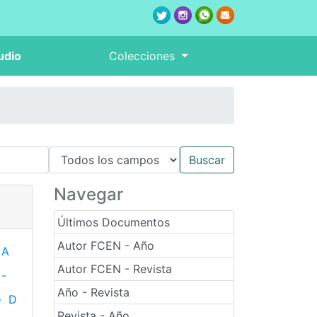
udio
Colecciones
Navegar
Últimos Documentos
Autor FCEN - Año
A
Autor FCEN - Revista
-
Año - Revista
-
D
Revista - Año