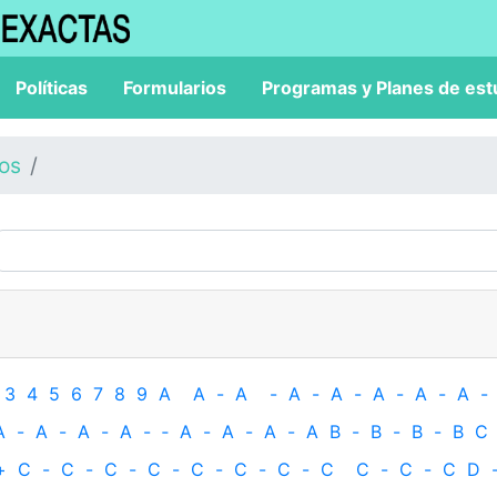
Políticas
Formularios
Programas y Planes de est
los
3
4
5
6
7
8
9
A
A
-
A
-
A
-
A
-
A
-
A
-
A
-
A
-
A
-
A
-
A
-
‐
A
-
A
-
A
-
A
B
-
B
-
B
-
B
C
+
C
-
C
-
C
-
C
-
C
-
C
-
C
-
C
C
-
C
-
C
D