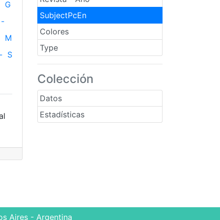
G
SubjectPcEn
-
Colores
M
Type
-
S
Colección
Datos
Estadísticas
al
s Aires - Argentina