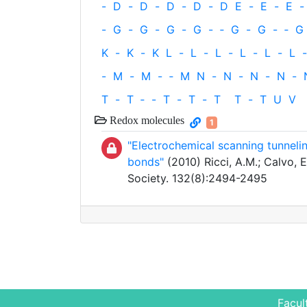
-
D
-
D
-
D
-
D
-
D
E
-
E
-
E
-
-
G
-
G
-
G
-
G
-
‐
G
-
G
-
‐
G
K
-
K
-
K
L
-
L
-
L
-
L
-
L
-
L
-
-
M
-
M
-
‐
M
N
-
N
-
N
-
N
-
T
-
T
‐
-
T
-
T
-
T
T
-
T
U
V
Redox molecules
1
"Electrochemical scanning tunnel
bonds"
(2010) Ricci, A.M.; Calvo, E
Society. 132(8):2494-2495
Facul