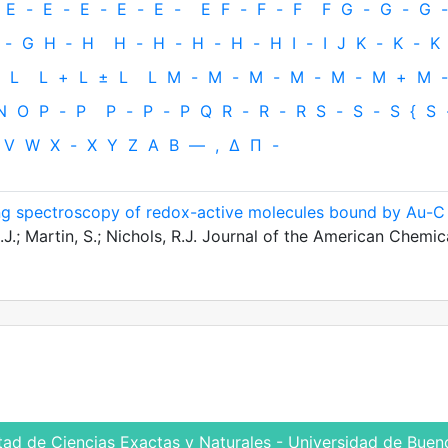
E
-
E
-
E
-
E
-
E
-
E
F
-
F
-
F
F
G
-
G
-
G
-
-
G
H
‐
H
H
-
H
-
H
-
H
-
H
I
-
I
J
K
-
K
-
K
L
L
+
L
±
L
L
M
-
M
-
M
-
M
-
M
-
M
+
M
-
N
O
P
-
P
P
-
P
-
P
Q
R
-
R
-
R
S
-
S
-
S
{
S
V
W
X
-
X
Y
Z
Α
Β
—
,
Δ
Π
-
ing spectroscopy of redox-active molecules bound by Au-C
.J.; Martin, S.; Nichols, R.J. Journal of the American Chemic
tad de Ciencias Exactas y Naturales - Universidad de Bueno