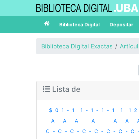
Biblioteca Digital
Depositar
Biblioteca Digital Exactas
Artícu
Lista de
$
0
1
-
1
1
-
1
-
1
-
1
1
1
2
-
A
-
A
-
A
-
‐
A
-
‐
-
A
-
A
-
C
-
C
-
C
-
C
-
C
-
C
-
C
-
C