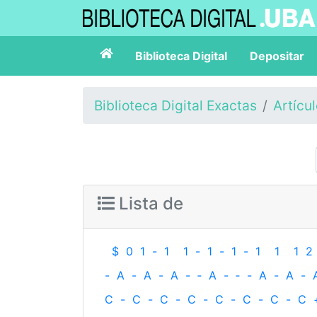
Biblioteca Digital
Depositar
Biblioteca Digital Exactas
Artícu
Lista de
$
0
1
-
1
1
-
1
-
1
-
1
1
1
2
-
A
-
A
-
A
-
‐
A
-
‐
-
A
-
A
-
C
-
C
-
C
-
C
-
C
-
C
-
C
-
C