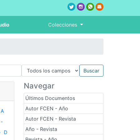
udio
Colecciones
Navegar
Últimos Documentos
Autor FCEN - Año
A
Autor FCEN - Revista
-
Año - Revista
-
D
Revista - Año