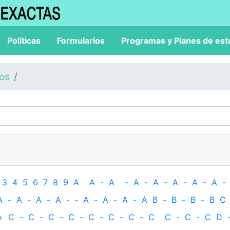
Políticas
Formularios
Programas y Planes de est
los
3
4
5
6
7
8
9
A
A
-
A
-
A
-
A
-
A
-
A
-
A
-
A
-
A
-
A
-
A
-
‐
A
-
A
-
A
-
A
B
-
B
-
B
-
B
C
+
C
-
C
-
C
-
C
-
C
-
C
-
C
-
C
C
-
C
-
C
D