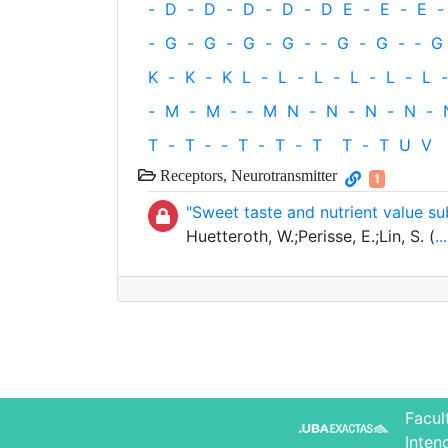
-
D
-
D
-
D
-
D
-
D
E
-
E
-
E
-
-
G
-
G
-
G
-
G
-
‐
G
-
G
-
‐
G
K
-
K
-
K
L
-
L
-
L
-
L
-
L
-
L
-
-
M
-
M
-
‐
M
N
-
N
-
N
-
N
-
T
-
T
‐
-
T
-
T
-
T
T
-
T
U
V
Receptors, Neurotransmitter
1
"Sweet taste and nutrient value s
Huetteroth, W.;Perisse, E.;Lin, S. (
...
Facul
Inten