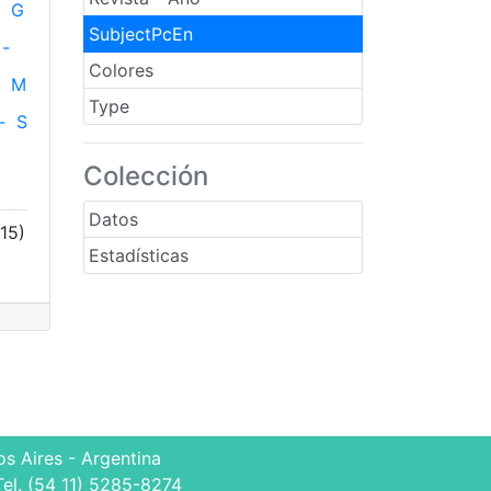
G
SubjectPcEn
-
Colores
M
Type
-
S
Colección
Datos
15)
Estadísticas
s Aires - Argentina
Tel. (54 11) 5285-8274