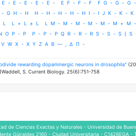
E
-
E
-
E
-
E
-
E
-
E
F
-
F
-
F
F
G
-
G
-
G
-
-
G
H
‐
H
H
-
H
-
H
-
H
-
H
I
-
I
J
K
-
K
-
K
L
L
+
L
±
L
L
M
-
M
-
M
-
M
-
M
-
M
+
M
-
N
O
P
-
P
P
-
P
-
P
Q
R
-
R
-
R
S
-
S
-
S
{
S
V
W
X
-
X
Y
Z
Α
Β
—
,
Δ
Π
-
ubdivide rewarding dopaminergic neurons in drosophila"
(20
)Waddell, S. Current Biology. 25(6):751-758
tad de Ciencias Exactas y Naturales - Universidad de Bueno
dente Güiraldes 2160 - Ciudad Universitaria - C1428EGA - 