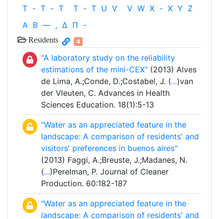
T
-
T
-
T
T
-
T
U
V
V
W
X
-
X
Y
Z
Α
Β
—
,
Δ
Π
-
Residents
4
"A laboratory study on the reliability
estimations of the mini-CEX"
(2013) Alves
de Lima, A.;Conde, D.;Costabel, J. (
...
)van
der Vleuten, C. Advances in Health
Sciences Education. 18(1):5-13
"Water as an appreciated feature in the
landscape: A comparison of residents' and
visitors' preferences in buenos aires"
(2013) Faggi, A.;Breuste, J.;Madanes, N.
(
...
)Perelman, P. Journal of Cleaner
Production. 60:182-187
"Water as an appreciated feature in the
landscape: A comparison of residents' and