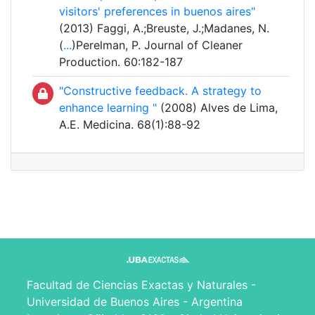
visitors' preferences in buenos aires"
(2013) Faggi, A.;Breuste, J.;Madanes, N.
(
...
)Perelman, P. Journal of Cleaner
Production. 60:182-187
"Constructive feedback. A strategy to
enhance learning "
(2008) Alves de Lima,
A.E. Medicina. 68(1):88-92
Facultad de Ciencias Exactas y Naturales -
Universidad de Buenos Aires - Argentina