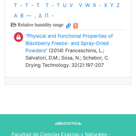
T
-
T
-
T
T
-
T
U
V
V
W
X
-
X
Y
Z
Α
Β
—
,
Δ
Π
-
Relative humidity range
1
"Physical and Functional Properties of
Blackberry Freeze- and Spray-Dried
Powders"
(2014) Franceschinis, L.;
Salvatori, D.M.; Sosa, N.; Schebor, C.
Drying Technology. 32(2):197-207
Facultad de Ciencias Exactas y Naturales -