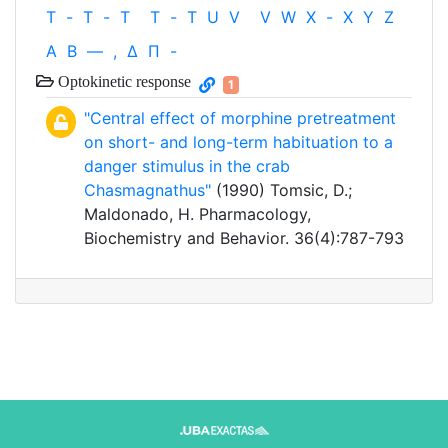
T
-
T
-
T
T
-
T
U
V
V
W
X
-
X
Y
Z
Α
Β
—
,
Δ
Π
-
Optokinetic response
1
"Central effect of morphine pretreatment
on short- and long-term habituation to a
danger stimulus in the crab
Chasmagnathus"
(1990) Tomsic, D.;
Maldonado, H. Pharmacology,
Biochemistry and Behavior. 36(4):787-793