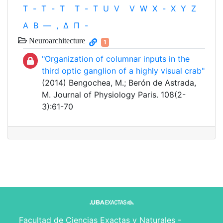
T
-
T
-
T
T
-
T
U
V
V
W
X
-
X
Y
Z
Α
Β
—
,
Δ
Π
-
Neuroarchitecture
1
"Organization of columnar inputs in the
third optic ganglion of a highly visual crab"
(2014) Bengochea, M.; Berón de Astrada,
M. Journal of Physiology Paris. 108(2-
3):61-70
Facultad de Ciencias Exactas y Naturales -