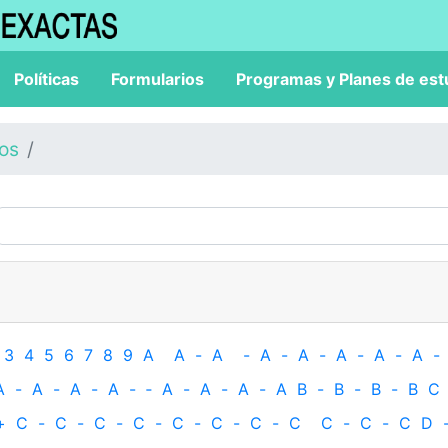
Políticas
Formularios
Programas y Planes de est
los
3
4
5
6
7
8
9
A
A
-
A
-
A
-
A
-
A
-
A
-
A
-
A
-
A
-
A
-
A
-
‐
A
-
A
-
A
-
A
B
-
B
-
B
-
B
C
+
C
-
C
-
C
-
C
-
C
-
C
-
C
-
C
C
-
C
-
C
D