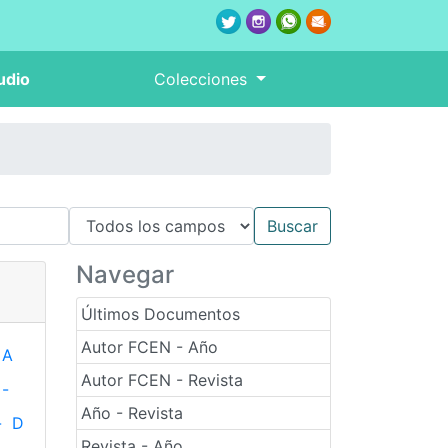
udio
Colecciones
Navegar
Últimos Documentos
Autor FCEN - Año
A
Autor FCEN - Revista
-
Año - Revista
-
D
Revista - Año