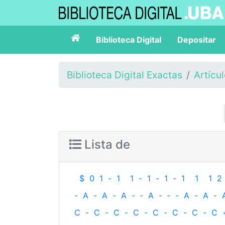
Biblioteca Digital
Depositar
Biblioteca Digital Exactas
Artícu
Lista de
$
0
1
-
1
1
-
1
-
1
-
1
1
1
2
-
A
-
A
-
A
-
‐
A
-
‐
-
A
-
A
-
C
-
C
-
C
-
C
-
C
-
C
-
C
-
C