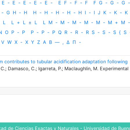
E
-
E
-
E
-
E
-
E
-
E
F
-
F
-
F
F
G
-
G
-
G
-
-
G
H
‐
H
H
-
H
-
H
-
H
-
H
I
-
I
J
K
-
K
-
K
L
L
+
L
±
L
L
M
-
M
-
M
-
M
-
M
-
M
+
M
-
N
O
P
-
P
P
-
P
-
P
Q
R
-
R
-
R
S
-
S
-
S
{
S
V
W
X
-
X
Y
Z
Α
Β
—
,
Δ
Π
-
m contributes to tubular acidification adaptation following
.; Damasco, C.; Igarreta, P.; Maclaughlin, M. Experimental
tad de Ciencias Exactas y Naturales - Universidad de Bueno