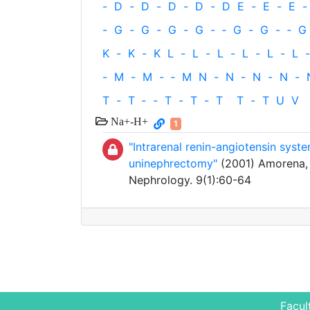
-
D
-
D
-
D
-
D
-
D
E
-
E
-
E
-
-
G
-
G
-
G
-
G
-
‐
G
-
G
-
‐
G
K
-
K
-
K
L
-
L
-
L
-
L
-
L
-
L
-
-
M
-
M
-
‐
M
N
-
N
-
N
-
N
-
T
-
T
‐
-
T
-
T
-
T
T
-
T
U
V
Na+-H+
1
"Intrarenal renin-angiotensin syste
uninephrectomy"
(2001) Amorena, C
Nephrology. 9(1):60-64
Facul