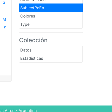
G
SubjectPcEn
-
Colores
M
Type
-
S
Colección
Datos
Estadísticas
s Aires - Argentina