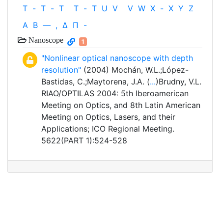
T
-
T
-
T
T
-
T
U
V
V
W
X
-
X
Y
Z
Α
Β
—
,
Δ
Π
-
Nanoscope
1
"Nonlinear optical nanoscope with depth
resolution"
(2004) Mochán, W.L.;López-
Bastidas, C.;Maytorena, J.A. (
...
)Brudny, V.L.
RIAO/OPTILAS 2004: 5th Iberoamerican
Meeting on Optics, and 8th Latin American
Meeting on Optics, Lasers, and their
Applications; ICO Regional Meeting.
5622(PART 1):524-528