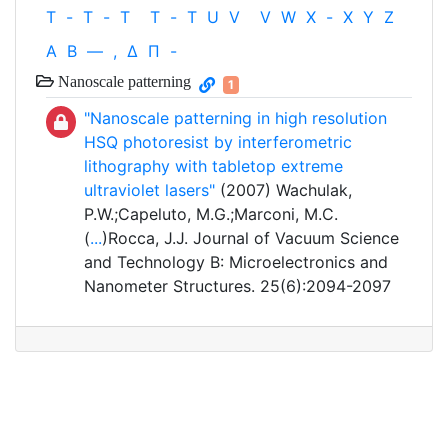
T
-
T
-
T
T
-
T
U
V
V
W
X
-
X
Y
Z
Α
Β
—
,
Δ
Π
-
Nanoscale patterning
1
"Nanoscale patterning in high resolution
HSQ photoresist by interferometric
lithography with tabletop extreme
ultraviolet lasers"
(2007) Wachulak,
P.W.;Capeluto, M.G.;Marconi, M.C.
(
...
)Rocca, J.J. Journal of Vacuum Science
and Technology B: Microelectronics and
Nanometer Structures. 25(6):2094-2097