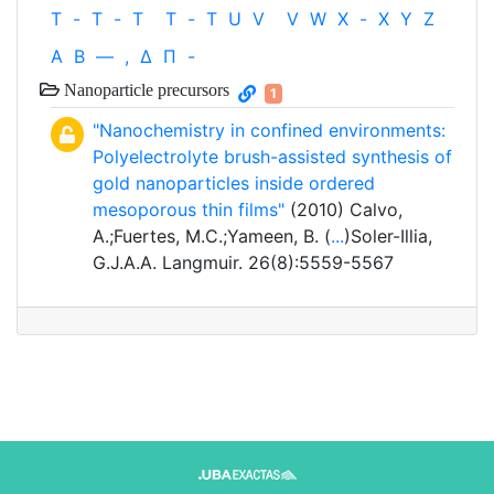
T
-
T
-
T
T
-
T
U
V
V
W
X
-
X
Y
Z
Α
Β
—
,
Δ
Π
-
Nanoparticle precursors
1
"Nanochemistry in confined environments:
Polyelectrolyte brush-assisted synthesis of
gold nanoparticles inside ordered
mesoporous thin films"
(2010) Calvo,
A.;Fuertes, M.C.;Yameen, B. (
...
)Soler-Illia,
G.J.A.A. Langmuir. 26(8):5559-5567