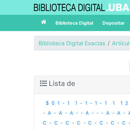
Biblioteca Digital
Depositar
Biblioteca Digital Exactas
Artícu
Lista de
$
0
1
-
1
1
-
1
-
1
-
1
1
1
2
-
A
-
A
-
A
-
‐
A
-
‐
-
A
-
A
-
C
-
C
-
C
-
C
-
C
-
C
-
C
-
C