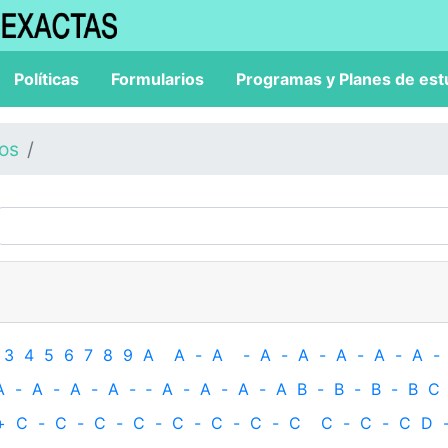
Políticas
Formularios
Programas y Planes de est
los
3
4
5
6
7
8
9
A
A
-
A
-
A
-
A
-
A
-
A
-
A
-
A
-
A
-
A
-
A
-
‐
A
-
A
-
A
-
A
B
-
B
-
B
-
B
C
+
C
-
C
-
C
-
C
-
C
-
C
-
C
-
C
C
-
C
-
C
D