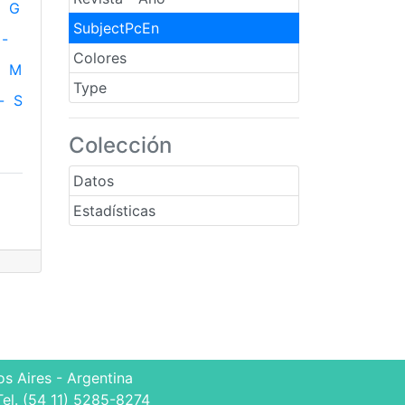
G
SubjectPcEn
-
Colores
M
Type
-
S
Colección
Datos
Estadísticas
s Aires - Argentina
Tel. (54 11) 5285-8274