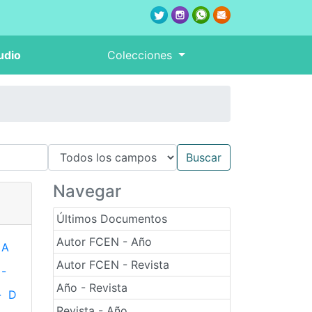
udio
Colecciones
Navegar
Últimos Documentos
Autor FCEN - Año
A
Autor FCEN - Revista
-
Año - Revista
-
D
Revista - Año