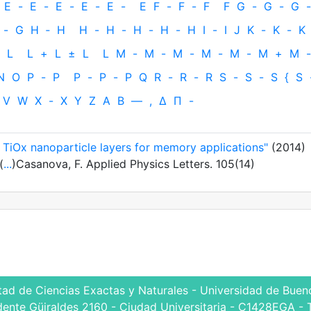
E
-
E
-
E
-
E
-
E
-
E
F
-
F
-
F
F
G
-
G
-
G
-
-
G
H
‐
H
H
-
H
-
H
-
H
-
H
I
-
I
J
K
-
K
-
K
L
L
+
L
±
L
L
M
-
M
-
M
-
M
-
M
-
M
+
M
-
N
O
P
-
P
P
-
P
-
P
Q
R
-
R
-
R
S
-
S
-
S
{
S
V
W
X
-
X
Y
Z
Α
Β
—
,
Δ
Π
-
 TiOx nanoparticle layers for memory applications"
(2014)
(
...
)Casanova, F. Applied Physics Letters. 105(14)
tad de Ciencias Exactas y Naturales - Universidad de Bueno
dente Güiraldes 2160 - Ciudad Universitaria - C1428EGA - 