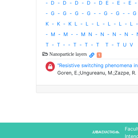
-
D
-
D
-
D
-
D
-
D
E
-
E
-
E
-
-
G
-
G
-
G
-
G
-
‐
G
-
G
-
‐
G
K
-
K
-
K
L
-
L
-
L
-
L
-
L
-
L
-
-
M
-
M
-
‐
M
N
-
N
-
N
-
N
-
T
-
T
‐
-
T
-
T
-
T
T
-
T
U
V
Nanoparticle layers
1
"Resistive switching phenomena in
Goren, E.;Ungureanu, M.;Zazpe, R. 
Facul
Inten