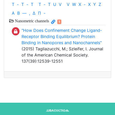
T
-
T
-
T
T
-
T
U
V
V
W
X
-
X
Y
Z
Α
Β
—
,
Δ
Π
-
Nanometric channels
1
"How Does Confinement Change Ligand-
Receptor Binding Equilibrium? Protein
Binding in Nanopores and Nanochannels"
(2015) Tagliazucchi, M.; Szleifer, I. Journal
of the American Chemical Society.
137(39):12539-12551