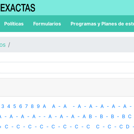
Políticas
Formularios
Programas y Planes de est
los
3
4
5
6
7
8
9
A
A
-
A
-
A
-
A
-
A
-
A
-
A
-
A
-
A
-
A
-
A
-
‐
A
-
A
-
A
-
A
B
-
B
-
B
-
B
C
+
C
-
C
-
C
-
C
-
C
-
C
-
C
-
C
C
-
C
-
C
D