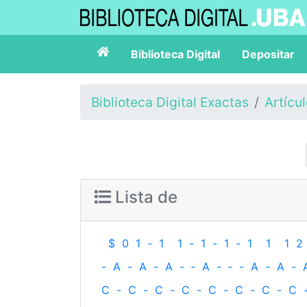
Biblioteca Digital
Depositar
Biblioteca Digital Exactas
Artícu
Lista de
$
0
1
-
1
1
-
1
-
1
-
1
1
1
2
-
A
-
A
-
A
-
‐
A
-
‐
-
A
-
A
-
C
-
C
-
C
-
C
-
C
-
C
-
C
-
C