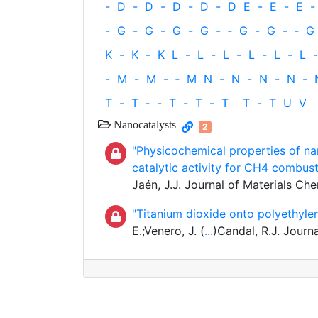
-
D
-
D
-
D
-
D
-
D
E
-
E
-
E
-
-
G
-
G
-
G
-
G
-
‐
G
-
G
-
‐
G
K
-
K
-
K
L
-
L
-
L
-
L
-
L
-
L
-
-
M
-
M
-
‐
M
N
-
N
-
N
-
N
-
T
-
T
‐
-
T
-
T
-
T
T
-
T
U
V
Nanocatalysts
2
"Physicochemical properties of na
catalytic activity for CH4 combust
Jaén, J.J. Journal of Materials Ch
"Titanium dioxide onto polyethyle
E.;Venero, J. (
...
)Candal, R.J. Journ