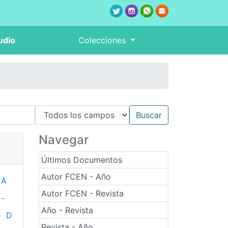
udio
Colecciones
Navegar
Últimos Documentos
Autor FCEN - Año
A
Autor FCEN - Revista
-
Año - Revista
-
D
Revista - Año