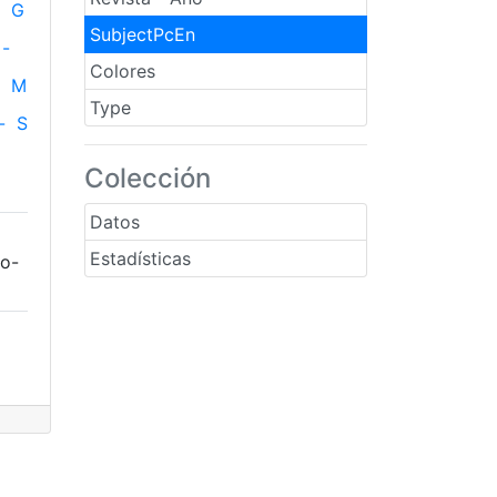
G
SubjectPcEn
-
Colores
M
Type
-
S
Colección
Datos
Estadísticas
o-