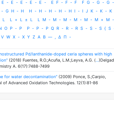
E
-
E
-
E
-
E
-
E
-
E
F
-
F
-
F
F
G
-
G
-
G
-
-
G
H
‐
H
H
-
H
-
H
-
H
-
H
I
-
I
J
K
-
K
-
K
L
L
+
L
±
L
L
M
-
M
-
M
-
M
-
M
-
M
+
M
-
N
O
P
-
P
P
-
P
-
P
Q
R
-
R
-
R
S
-
S
-
S
{
S
V
W
X
-
X
Y
Z
Α
Β
—
,
Δ
Π
-
nostructured Pd/lanthanide-doped ceria spheres with high
ion"
(2018) Fuentes, R.O.;Acuña, L.M.;Leyva, A.G. (
...
)Delgad
emistry A. 6(17):7488-7499
ne for water decontamination"
(2009) Ponce, S.;Carpio,
al of Advanced Oxidation Technologies. 12(1):81-86