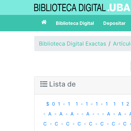
Biblioteca Digital
Depositar
Biblioteca Digital Exactas
Artícu
Lista de
$
0
1
-
1
1
-
1
-
1
-
1
1
1
2
-
A
-
A
-
A
-
‐
A
-
‐
-
A
-
A
-
C
-
C
-
C
-
C
-
C
-
C
-
C
-
C