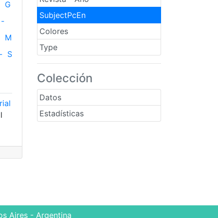
G
SubjectPcEn
-
Colores
M
Type
-
S
Colección
Datos
ial
Estadísticas
l
s Aires - Argentina