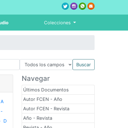
udio
Colecciones
Navegar
Últimos Documentos
Autor FCEN - Año
A
Autor FCEN - Revista
-
Año - Revista
-
D
Revista - Año