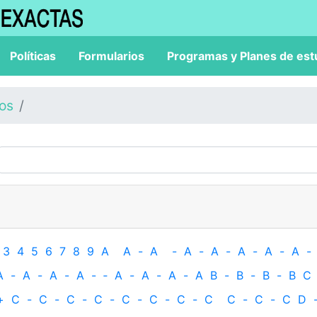
Políticas
Formularios
Programas y Planes de est
los
3
4
5
6
7
8
9
A
A
-
A
-
A
-
A
-
A
-
A
-
A
-
A
-
A
-
A
-
A
-
‐
A
-
A
-
A
-
A
B
-
B
-
B
-
B
C
+
C
-
C
-
C
-
C
-
C
-
C
-
C
-
C
C
-
C
-
C
D