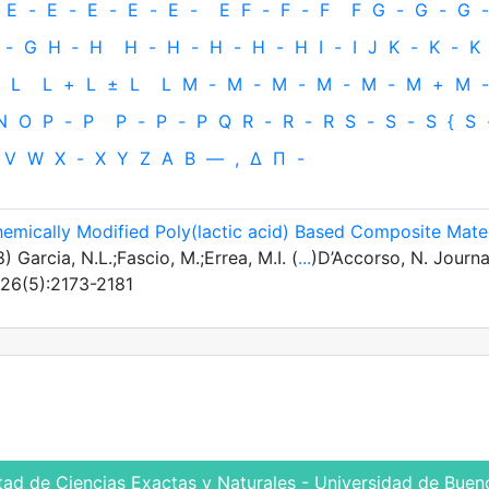
E
-
E
-
E
-
E
-
E
-
E
F
-
F
-
F
F
G
-
G
-
G
-
-
G
H
‐
H
H
-
H
-
H
-
H
-
H
I
-
I
J
K
-
K
-
K
L
L
+
L
±
L
L
M
-
M
-
M
-
M
-
M
-
M
+
M
-
N
O
P
-
P
P
-
P
-
P
Q
R
-
R
-
R
S
-
S
-
S
{
S
V
W
X
-
X
Y
Z
Α
Β
—
,
Δ
Π
-
hemically Modified Poly(lactic acid) Based Composite Mater
) Garcia, N.L.;Fascio, M.;Errea, M.I. (
...
)D’Accorso, N. Journa
 26(5):2173-2181
tad de Ciencias Exactas y Naturales - Universidad de Bueno