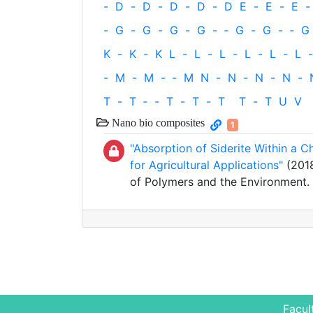
-
D
-
D
-
D
-
D
-
D
E
-
E
-
E
-
-
G
-
G
-
G
-
G
-
‐
G
-
G
-
‐
G
K
-
K
-
K
L
-
L
-
L
-
L
-
L
-
L
-
-
M
-
M
-
‐
M
N
-
N
-
N
-
N
-
T
-
T
‐
-
T
-
T
-
T
T
-
T
U
V
Nano bio composites
1
"Absorption of Siderite Within a C
for Agricultural Applications"
(2018
of Polymers and the Environment.
Facul