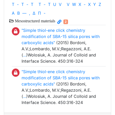
T
-
T
-
T
T
-
T
U
V
V
W
X
-
X
Y
Z
Α
Β
—
,
Δ
Π
-
Mesostructured materials
2
"Simple thiol-ene click chemistry
modification of SBA-15 silica pores with
carboxylic acids"
(2015) Bordoni,
A.V.;Lombardo, M.V.;Regazzoni, A.E.
(
...
)Wolosiuk, A. Journal of Colloid and
Interface Science. 450:316-324
"Simple thiol-ene click chemistry
modification of SBA-15 silica pores with
carboxylic acids"
(2015) Bordoni,
A.V.;Lombardo, M.V.;Regazzoni, A.E.
(
...
)Wolosiuk, A. Journal of Colloid and
Interface Science. 450:316-324