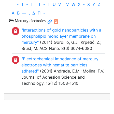
T
-
T
-
T
T
-
T
U
V
V
W
X
-
X
Y
Z
Α
Β
—
,
Δ
Π
-
Mercury electrodes
2
"Interactions of gold nanoparticles with a
phospholipid monolayer membrane on
mercury"
(2014) Gordillo, G.J.; Krpetić, Z.;
Brust, M. ACS Nano. 8(6):6074-6080
"Electrochemical impedance of mercury
electrodes with hematite particles
adhered"
(2001) Andrade, E.M.; Molina, F.V.
Journal of Adhesion Science and
Technology. 15(12):1503-1510