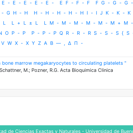
E
-
E
-
E
-
E
-
E
-
E
F
-
F
-
F
F
G
-
G
-
G
-
-
G
H
‐
H
H
-
H
-
H
-
H
-
H
I
-
I
J
K
-
K
-
K
L
L
+
L
±
L
L
M
-
M
-
M
-
M
-
M
-
M
+
M
-
N
O
P
-
P
P
-
P
-
P
Q
R
-
R
-
R
S
-
S
-
S
{
S
V
W
X
-
X
Y
Z
Α
Β
—
,
Δ
Π
-
rom bone marrow megakaryocytes to circulating platelets "
; Schattner, M.; Pozner, R.G. Acta Bioquimica Clinica
tad de Ciencias Exactas y Naturales - Universidad de Bueno