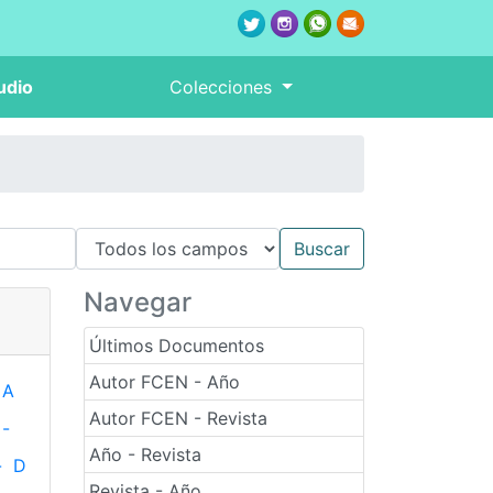
udio
Colecciones
Navegar
Últimos Documentos
Autor FCEN - Año
A
Autor FCEN - Revista
-
Año - Revista
-
D
Revista - Año