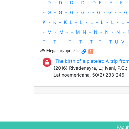
-
D
-
D
-
D
-
D
-
D
E
-
E
-
E
-
-
G
-
G
-
G
-
G
-
‐
G
-
G
-
‐
G
K
-
K
-
K
L
-
L
-
L
-
L
-
L
-
L
-
-
M
-
M
-
‐
M
N
-
N
-
N
-
N
-
T
-
T
‐
-
T
-
T
-
T
T
-
T
U
V
Megakaryopoiesis
1
"The birth of a platelet: A trip f
(2016) Rivadeneyra, L.; Ivani, P.C.
Latinoamericana. 50(2):233-245
Facul