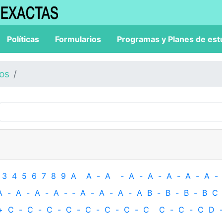
Políticas
Formularios
Programas y Planes de est
los
3
4
5
6
7
8
9
A
A
-
A
-
A
-
A
-
A
-
A
-
A
-
A
-
A
-
A
-
A
-
‐
A
-
A
-
A
-
A
B
-
B
-
B
-
B
C
+
C
-
C
-
C
-
C
-
C
-
C
-
C
-
C
C
-
C
-
C
D