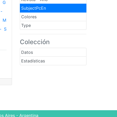
G
SubjectPcEn
-
Colores
M
Type
-
S
Colección
Datos
Estadísticas
s Aires - Argentina