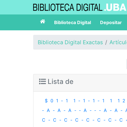
Biblioteca Digital
Depositar
Biblioteca Digital Exactas
Artícu
Lista de
$
0
1
-
1
1
-
1
-
1
-
1
1
1
2
-
A
-
A
-
A
-
‐
A
-
‐
-
A
-
A
-
C
-
C
-
C
-
C
-
C
-
C
-
C
-
C