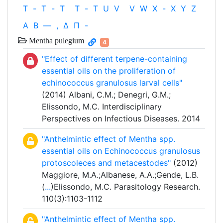
T
-
T
-
T
T
-
T
U
V
V
W
X
-
X
Y
Z
Α
Β
—
,
Δ
Π
-
Mentha pulegium
4
"Effect of different terpene-containing
essential oils on the proliferation of
echinococcus granulosus larval cells"
(2014) Albani, C.M.; Denegri, G.M.;
Elissondo, M.C. Interdisciplinary
Perspectives on Infectious Diseases. 2014
"Anthelmintic effect of Mentha spp.
essential oils on Echinococcus granulosus
protoscoleces and metacestodes"
(2012)
Maggiore, M.A.;Albanese, A.A.;Gende, L.B.
(
...
)Elissondo, M.C. Parasitology Research.
110(3):1103-1112
"Anthelmintic effect of Mentha spp.