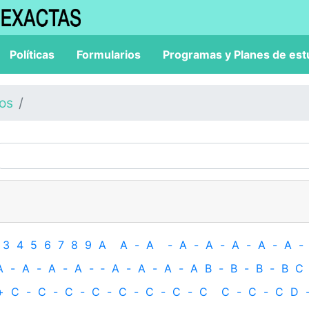
Políticas
Formularios
Programas y Planes de est
los
3
4
5
6
7
8
9
A
A
-
A
-
A
-
A
-
A
-
A
-
A
-
A
-
A
-
A
-
A
-
‐
A
-
A
-
A
-
A
B
-
B
-
B
-
B
C
+
C
-
C
-
C
-
C
-
C
-
C
-
C
-
C
C
-
C
-
C
D