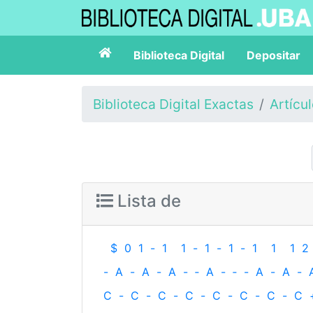
Biblioteca Digital
Depositar
Biblioteca Digital Exactas
Artícu
Lista de
$
0
1
-
1
1
-
1
-
1
-
1
1
1
2
-
A
-
A
-
A
-
‐
A
-
‐
-
A
-
A
-
C
-
C
-
C
-
C
-
C
-
C
-
C
-
C