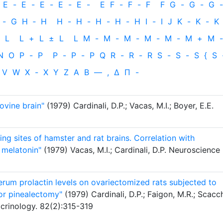
E
-
E
-
E
-
E
-
E
-
E
F
-
F
-
F
F
G
-
G
-
G
-
-
G
H
‐
H
H
-
H
-
H
-
H
-
H
I
-
I
J
K
-
K
-
K
L
L
+
L
±
L
L
M
-
M
-
M
-
M
-
M
-
M
+
M
-
N
O
P
-
P
P
-
P
-
P
Q
R
-
R
-
R
S
-
S
-
S
{
S
V
W
X
-
X
Y
Z
Α
Β
—
,
Δ
Π
-
ovine brain"
(1979) Cardinali, D.P.; Vacas, M.I.; Boyer, E.E.
ing sites of hamster and rat brains. Correlation with
 melatonin"
(1979) Vacas, M.I.; Cardinali, D.P. Neuroscience
serum prolactin levels on ovariectomized rats subjected to
or pinealectomy"
(1979) Cardinali, D.P.; Faigon, M.R.; Scacch
ocrinology. 82(2):315-319