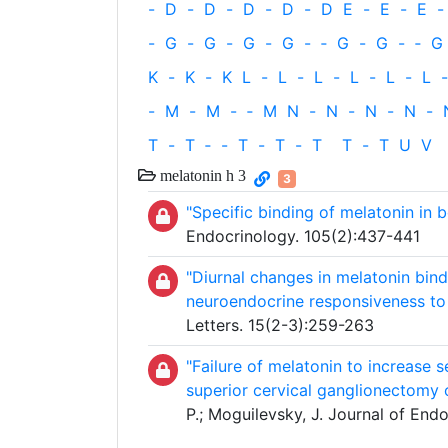
-
D
-
D
-
D
-
D
-
D
E
-
E
-
E
-
-
G
-
G
-
G
-
G
-
‐
G
-
G
-
‐
G
K
-
K
-
K
L
-
L
-
L
-
L
-
L
-
L
-
-
M
-
M
-
‐
M
N
-
N
-
N
-
N
-
T
-
T
‐
-
T
-
T
-
T
T
-
T
U
V
melatonin h 3
3
"Specific binding of melatonin in b
Endocrinology. 105(2):437-441
"Diurnal changes in melatonin bind
neuroendocrine responsiveness to
Letters. 15(2-3):259-263
"Failure of melatonin to increase 
superior cervical ganglionectomy 
P.; Moguilevsky, J. Journal of End