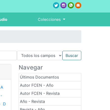
udio
Colecciones
Navegar
Últimos Documentos
Autor FCEN - Año
A
Autor FCEN - Revista
-
Año - Revista
-
D
Revista - Año