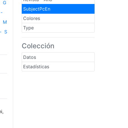
G
SubjectPcEn
-
Colores
M
Type
-
S
Colección
Datos
Estadísticas
i,