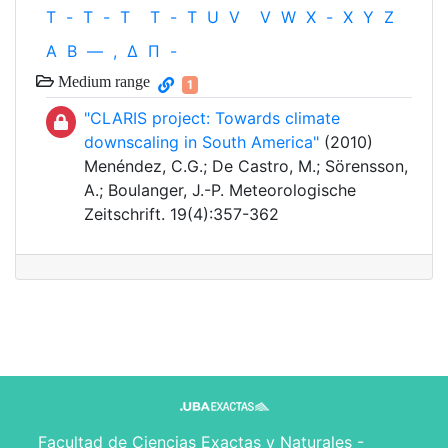
T
-
T
-
T
T
-
T
U
V
V
W
X
-
X
Y
Z
Α
Β
—
,
Δ
Π
-
Medium range
1
"CLARIS project: Towards climate
downscaling in South America"
(2010)
Menéndez, C.G.; De Castro, M.; Sörensson,
A.; Boulanger, J.-P. Meteorologische
Zeitschrift. 19(4):357-362
Facultad de Ciencias Exactas y Naturales -