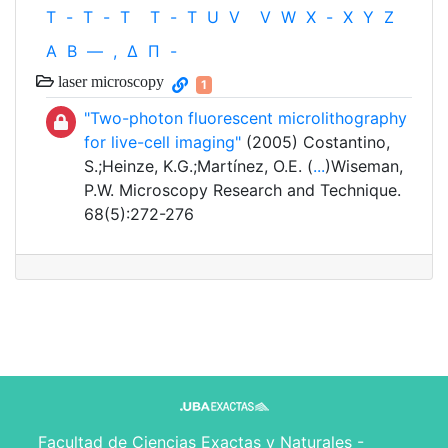
T
-
T
-
T
T
-
T
U
V
V
W
X
-
X
Y
Z
Α
Β
—
,
Δ
Π
-
laser microscopy
1
"Two-photon fluorescent microlithography
for live-cell imaging"
(2005) Costantino,
S.;Heinze, K.G.;Martínez, O.E. (
...
)Wiseman,
P.W. Microscopy Research and Technique.
68(5):272-276
Facultad de Ciencias Exactas y Naturales -