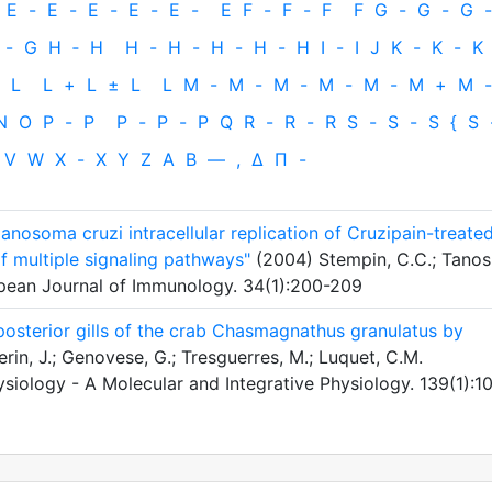
E
-
E
-
E
-
E
-
E
-
E
F
-
F
-
F
F
G
-
G
-
G
-
-
G
H
‐
H
H
-
H
-
H
-
H
-
H
I
-
I
J
K
-
K
-
K
L
L
+
L
±
L
L
M
-
M
-
M
-
M
-
M
-
M
+
M
-
N
O
P
-
P
P
-
P
-
P
Q
R
-
R
-
R
S
-
S
-
S
{
S
V
W
X
-
X
Y
Z
Α
Β
—
,
Δ
Π
-
nosoma cruzi intracellular replication of Cruzipain-treate
of multiple signaling pathways"
(2004) Stempin, C.C.; Tanos
ropean Journal of Immunology. 34(1):200-209
posterior gills of the crab Chasmagnathus granulatus by
in, J.; Genovese, G.; Tresguerres, M.; Luquet, C.M.
iology - A Molecular and Integrative Physiology. 139(1):1