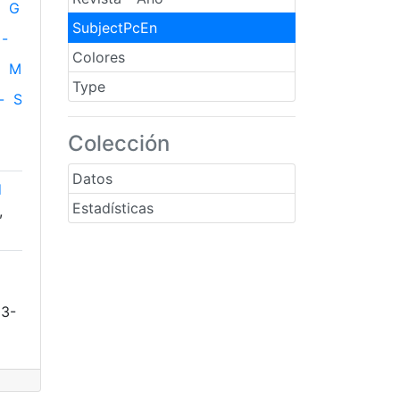
G
SubjectPcEn
-
Colores
M
Type
-
S
Colección
Datos
d
Estadísticas
,
03-