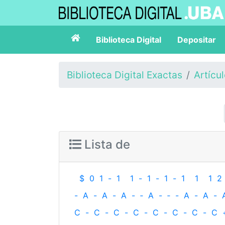
Biblioteca Digital
Depositar
Biblioteca Digital Exactas
Artícu
Lista de
$
0
1
-
1
1
-
1
-
1
-
1
1
1
2
-
A
-
A
-
A
-
‐
A
-
‐
-
A
-
A
-
C
-
C
-
C
-
C
-
C
-
C
-
C
-
C