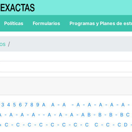
Políticas
Formularios
Programas y Planes de est
los
3
4
5
6
7
8
9
A
A
-
A
-
A
-
A
-
A
-
A
-
A
-
A
-
A
-
A
-
A
-
‐
A
-
A
-
A
-
A
B
-
B
-
B
-
B
C
+
C
-
C
-
C
-
C
-
C
-
C
-
C
-
C
C
-
C
-
C
D