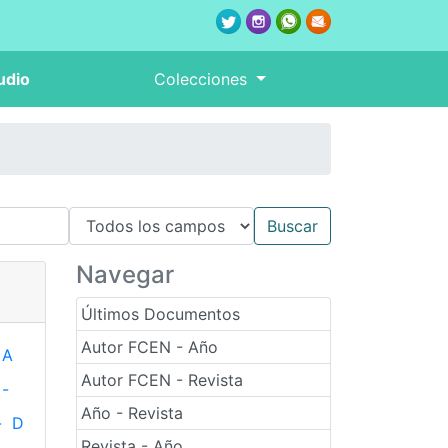
udio
Colecciones
Navegar
Últimos Documentos
Autor FCEN - Año
A
Autor FCEN - Revista
-
Año - Revista
-
D
Revista - Año