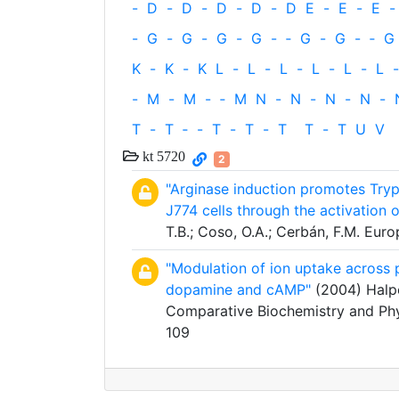
-
D
-
D
-
D
-
D
-
D
E
-
E
-
E
-
-
G
-
G
-
G
-
G
-
‐
G
-
G
-
‐
G
K
-
K
-
K
L
-
L
-
L
-
L
-
L
-
L
-
-
M
-
M
-
‐
M
N
-
N
-
N
-
N
-
T
-
T
‐
-
T
-
T
-
T
T
-
T
U
V
kt 5720
2
"Arginase induction promotes Trypa
J774 cells through the activation 
T.B.; Coso, O.A.; Cerbán, F.M. Eu
"Modulation of ion uptake across 
dopamine and cAMP"
(2004) Halper
Comparative Biochemistry and Phys
109