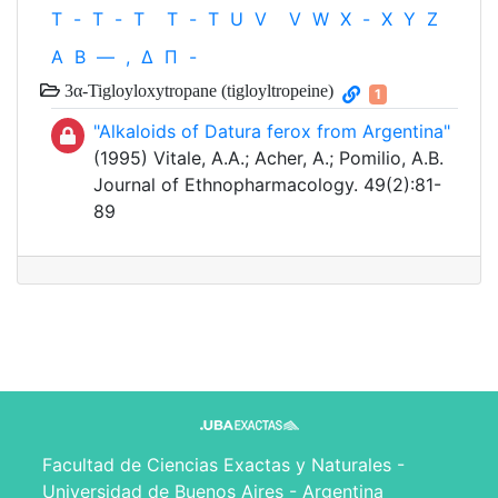
T
-
T
-
T
T
-
T
U
V
V
W
X
-
X
Y
Z
Α
Β
—
,
Δ
Π
-
3α-Tigloyloxytropane (tigloyltropeine)
1
"Alkaloids of Datura ferox from Argentina"
(1995) Vitale, A.A.; Acher, A.; Pomilio, A.B.
Journal of Ethnopharmacology. 49(2):81-
89
Facultad de Ciencias Exactas y Naturales -
Universidad de Buenos Aires - Argentina