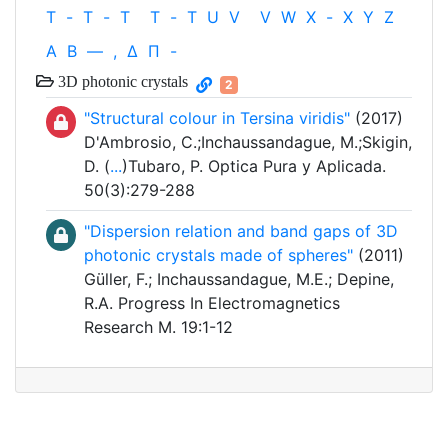
T
-
T
-
T
T
-
T
U
V
V
W
X
-
X
Y
Z
Α
Β
—
,
Δ
Π
-
3D photonic crystals
2
"Structural colour in Tersina viridis"
(2017)
D'Ambrosio, C.;Inchaussandague, M.;Skigin,
D. (
...
)Tubaro, P. Optica Pura y Aplicada.
50(3):279-288
"Dispersion relation and band gaps of 3D
photonic crystals made of spheres"
(2011)
Güller, F.; Inchaussandague, M.E.; Depine,
R.A. Progress In Electromagnetics
Research M. 19:1-12